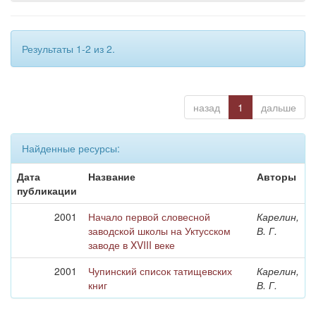
Результаты 1-2 из 2.
назад
1
дальше
Найденные ресурсы:
Дата
Название
Авторы
публикации
2001
Начало первой словесной
Карелин,
заводской школы на Уктусском
В. Г.
заводе в XVIII веке
2001
Чупинский список татищевских
Карелин,
книг
В. Г.