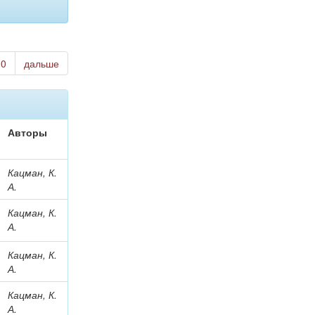
10
дальше
Авторы
Кацман, К.
А.
Кацман, К.
А.
Кацман, К.
А.
Кацман, К.
А.