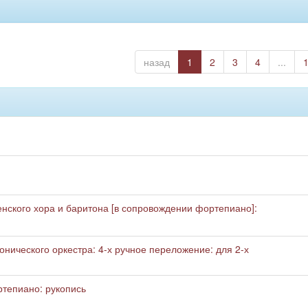
назад
1
2
3
4
...
енского хора и баритона [в сопровождении фортепиано]:
нического оркестра: 4-х ручное переложение: для 2-х
ртепиано: рукопись