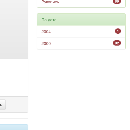
Рукопись
89
По дате
2004
1
2000
92