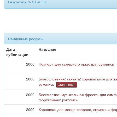
Результаты 1-10 из 93.
Найденные ресурсы:
Дата
Название
публикации
2000
Ноктюрн для камерного оркестра: рукопись
2000
Благословения: кантата: хоровой цикл для ж
рукопись
Оглавление
2000
Бессмертие: музыкальная фреска: для симфо
фортепиано: рукопись
2000
Карнавал: для меццо-сопрано, скрипки и фо