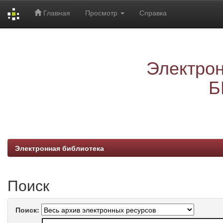
Главная
Просмотр
Справка
Skip
navigation
Электрон
Б
Электронная библиотека
Поиск
Поиск: