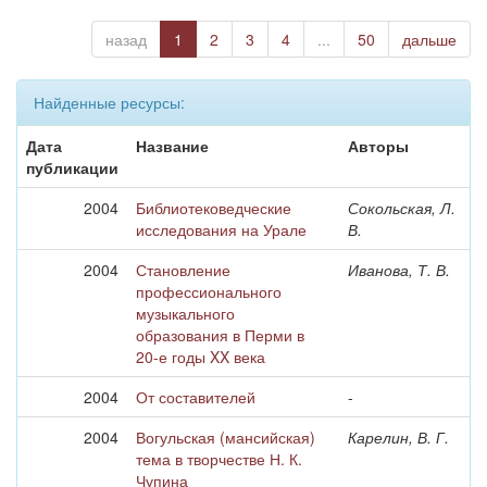
назад
1
2
3
4
...
50
дальше
Найденные ресурсы:
Дата
Название
Авторы
публикации
2004
Библиотековедческие
Сокольская, Л.
исследования на Урале
В.
2004
Становление
Иванова, Т. В.
профессионального
музыкального
образования в Перми в
20-е годы XX века
2004
От составителей
-
2004
Вогульская (мансийская)
Карелин, В. Г.
тема в творчестве Н. К.
Чупина