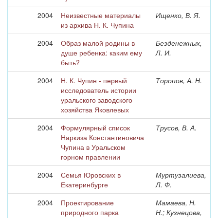
2004
Неизвестные материалы
Ищенко, В. Я.
из архива Н. К. Чупина
2004
Образ малой родины в
Безденежных,
душе ребенка: каким ему
Л. И.
быть?
2004
Н. К. Чупин - первый
Торопов, А. Н.
исследователь истории
уральского заводского
хозяйства Яковлевых
2004
Формулярный список
Трусов, В. А.
Наркиза Константиновича
Чупина в Уральском
горном правлении
2004
Семья Юровских в
Муртузалиева,
Екатеринбурге
Л. Ф.
2004
Проектирование
Мамаева, Н.
природного парка
Н.; Кузнецова,