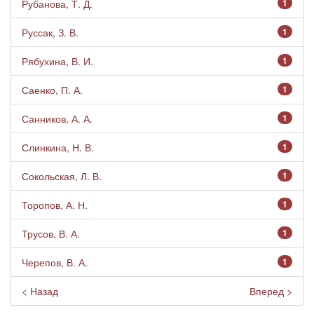
Рубанова, Т. Д.
1
Руссак, З. В.
1
Рябухина, В. И.
1
Саенко, П. А.
1
Санников, А. А.
1
Слинкина, Н. В.
1
Сокольская, Л. В.
1
Торопов, А. Н.
1
Трусов, В. А.
1
Черепов, В. А.
1
< Назад
Вперед >