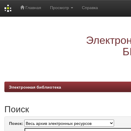
Главная
Просмотр
Справка
Skip
navigation
Электрон
Б
Электронная библиотека
Поиск
Поиск: