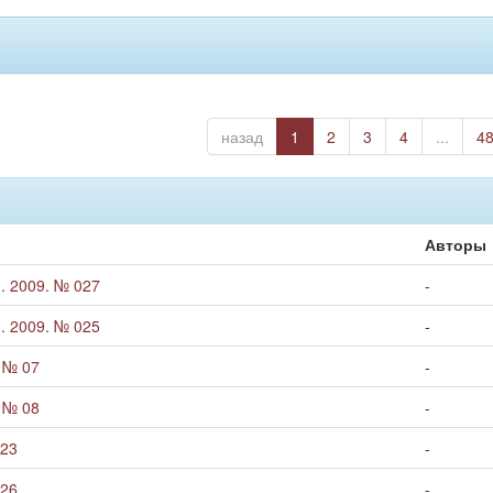
назад
1
2
3
4
...
4
Авторы
. 2009. № 027
-
. 2009. № 025
-
. № 07
-
. № 08
-
 23
-
 26
-