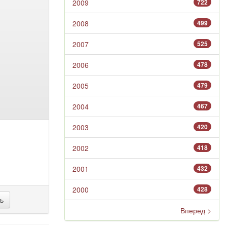
2009
722
2008
499
2007
525
2006
478
2005
479
2004
467
2003
420
2002
418
2001
432
2000
428
Вперед >