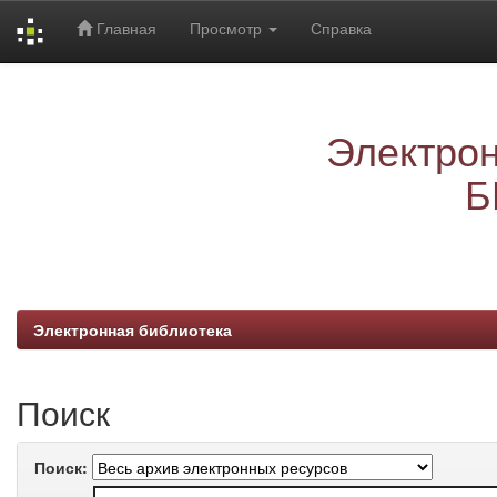
Главная
Просмотр
Справка
Skip
navigation
Электрон
Б
Электронная библиотека
Поиск
Поиск: