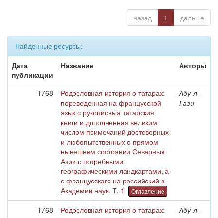
назад
1
дальше
Найденные ресурсы:
Дата
Название
Авторы
публикации
1768
Родословная история о татарах:
Абу-л-
переведенная на францусской
Гази
язык с рукописныя татарския
книги и дополненная великим
числом примечаний достоверных
и любопытственных о прямом
нынешнем состоянии Северныя
Азии с потребными
географическими ландкартами, а
с францусскаго на российский в
Академии наук. Т. 1
Оглавление
1768
Родословная история о татарах:
Абу-л-