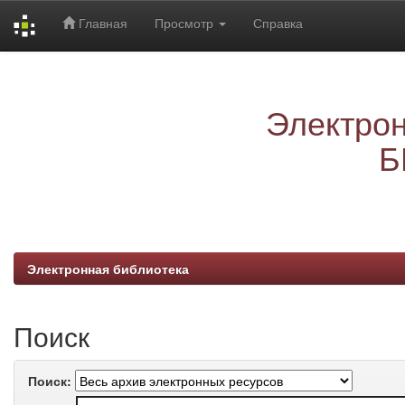
Главная
Просмотр
Справка
Skip
navigation
Электрон
Б
Электронная библиотека
Поиск
Поиск: