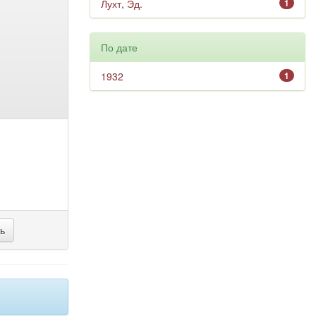
Лухт, Эд.
1
По дате
1932
1