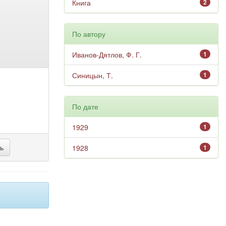
Книга
2
По автору
Иванов-Дятлов, Ф. Г.
1
Синицын, Т.
1
По дате
1929
1
1928
1