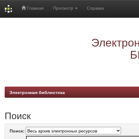
Главная
Просмотр
Справка
Skip
navigation
Электрон
Б
Электронная библиотека
Поиск
Поиск: