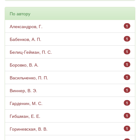
По автору
Александров, Г.
1
Бабенков, А. П.
1
Белиц-Гейман, П. С.
1
Боровко, В. А.
1
Васильченко, П. П.
1
Виннер, В. Э.
1
Гарденин, М. С.
1
Гибшман, Е. Е.
1
Гориневская, В. В.
1