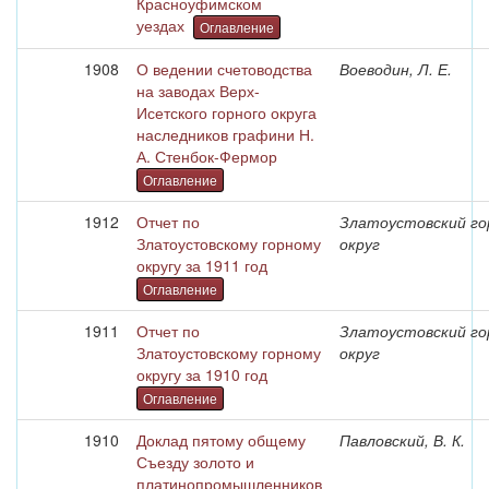
Красноуфимском
уездах
Оглавление
1908
О ведении счетоводства
Воеводин, Л. Е.
на заводах Верх-
Исетского горного округа
наследников графини Н.
А. Стенбок-Фермор
Оглавление
1912
Отчет по
Златоустовский го
Златоустовскому горному
округ
округу за 1911 год
Оглавление
1911
Отчет по
Златоустовский го
Златоустовскому горному
округ
округу за 1910 год
Оглавление
1910
Доклад пятому общему
Павловский, В. К.
Съезду золото и
платинопромышленников