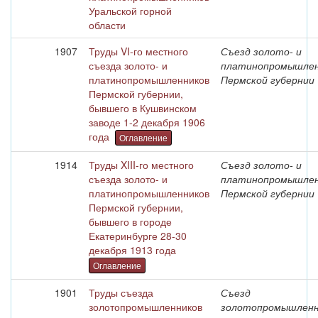
Уральской горной
области
1907
Труды VI-го местного
Съезд золото- и
съезда золото- и
платинопромышлен
платинопромышленников
Пермской губернии
Пермской губернии,
бывшего в Кушвинском
заводе 1-2 декабря 1906
года
Оглавление
1914
Труды XIII-го местного
Съезд золото- и
съезда золото- и
платинопромышлен
платинопромышленников
Пермской губернии
Пермской губернии,
бывшего в городе
Екатеринбурге 28-30
декабря 1913 года
Оглавление
1901
Труды съезда
Съезд
золотопромышленников
золотопромышленн