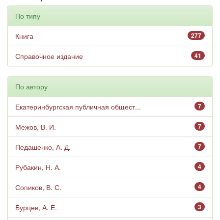
По типу
Книга
277
Справочное издание
41
По автору
Екатеринбургская публичная общест...
7
Межов, В. И.
7
Педашенко, А. Д.
7
Рубакин, Н. А.
4
Сопиков, В. С.
4
Бурцев, А. Е.
3