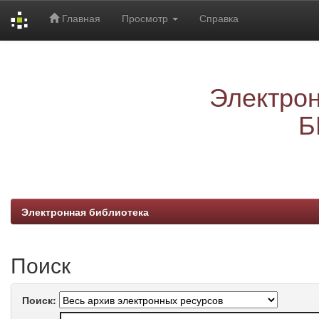
Главная
Просмотр
Справка
Skip
navigation
Электрон
Б
Электронная библиотека
Поиск
Поиск: