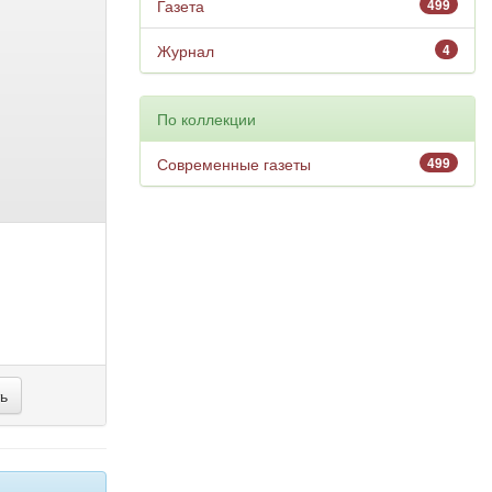
Газета
499
Журнал
4
По коллекции
Современные газеты
499