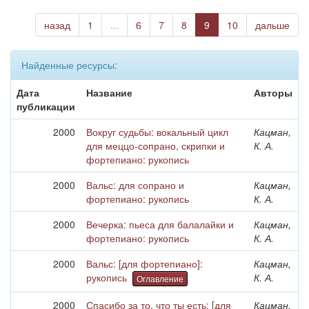
назад
1
...
6
7
8
9
10
дальше
Найденные ресурсы:
Дата
Название
Авторы
публикации
2000
Вокруг судьбы: вокальный цикл
Кацман,
для меццо-сопрано, скрипки и
К. А.
фортепиано: рукопись
2000
Вальс: для сопрано и
Кацман,
фортепиано: рукопись
К. А.
2000
Вечерка: пьеса для балалайки и
Кацман,
фортепиано: рукопись
К. А.
2000
Вальс: [для фортепиано]:
Кацман,
рукопись
К. А.
Оглавление
2000
Спасибо за то, что ты есть: [для
Кацман,