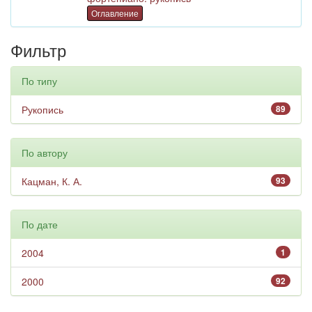
Оглавление
Фильтр
По типу
Рукопись
89
По автору
Кацман, К. А.
93
По дате
2004
1
2000
92