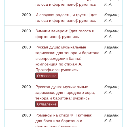
голоса и фортепиано]: рукопись
К. А.
2000
И сладкая радость, и грусть: [для
Кацман,
голоса и фортепиано]: рукопись
К. А.
2000
Зимним вечером: [для голоса и
Кацман,
фортепиано]: рукопись
К. А.
2000
Руская душа: музыкальные
Кацман,
зарисовки: для тенора и баритона
К. А.
в сопровождении баяна:
композиция по стихам А.
Прокофьева: рукопись
Оглавление
2000
Русская душа: музыкальные
Кацман,
зарисовки, для народного хора,
К. А.
тенора и баритона: рукопись
Оглавление
2000
Романсы на стихи Ф. Тютчева:
Кацман,
для баса или баритона и
К. А.
фортепиано: рукопись