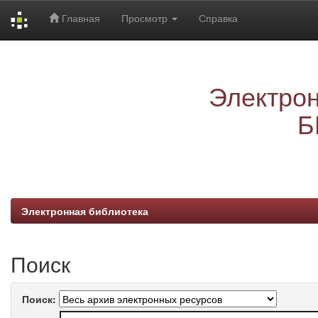
Главная
Просмотр
Справка
Skip
navigation
Электрон
Б
Электронная библиотека
Поиск
Поиск: