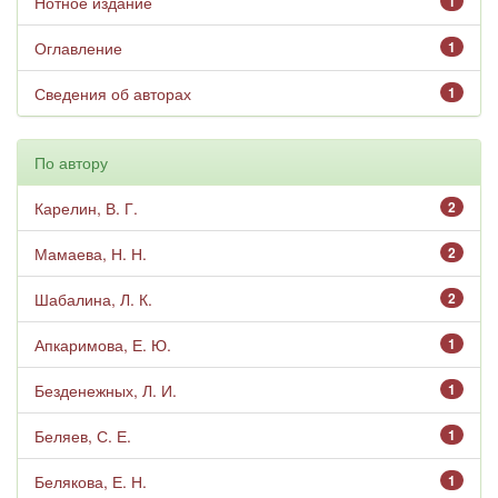
Нотное издание
1
Оглавление
1
Сведения об авторах
1
По автору
Карелин, В. Г.
2
Мамаева, Н. Н.
2
Шабалина, Л. К.
2
Апкаримова, Е. Ю.
1
Безденежных, Л. И.
1
Беляев, С. Е.
1
Белякова, Е. Н.
1