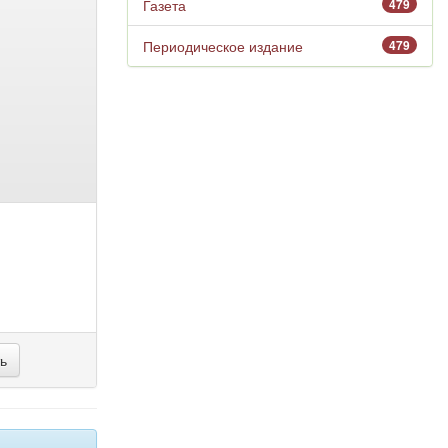
Газета
479
Периодическое издание
479