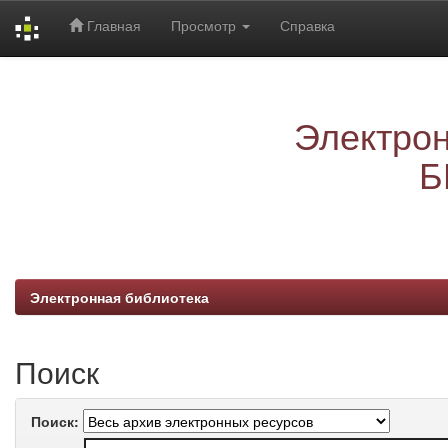
Главная
Просмотр
Справка
Skip
navigation
Электрон
Б
Электронная библиотека
Поиск
Поиск: