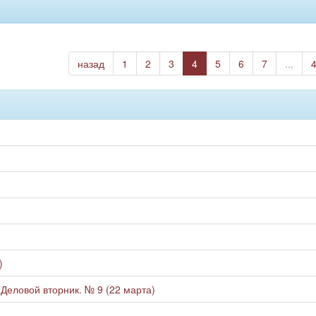
назад
1
2
3
4
5
6
7
...
)
)
 Деловой вторник. № 9 (22 марта)