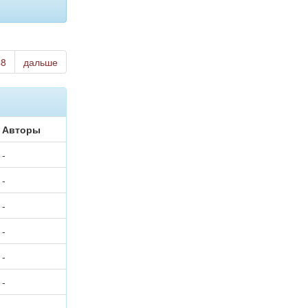
48
дальше
Авторы
-
-
-
-
-
-
-