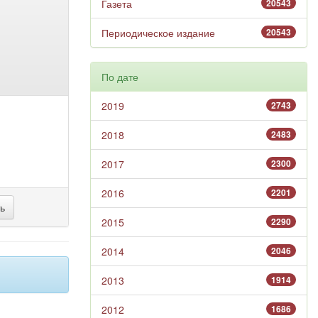
Газета
20543
Периодическое издание
20543
По дате
2019
2743
2018
2483
2017
2300
2016
2201
2015
2290
2014
2046
2013
1914
2012
1686