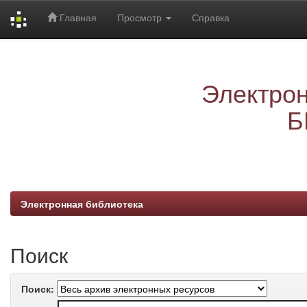
Главная
Просмотр
Справка
Skip
navigation
Электрон
Б
Электронная библиотека
Поиск
Поиск: