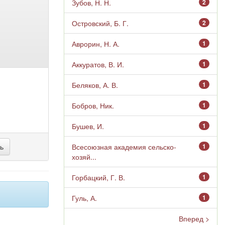
Зубов, Н. Н.
2
Островский, Б. Г.
2
Аврорин, Н. А.
1
Аккуратов, В. И.
1
Беляков, А. В.
1
Бобров, Ник.
1
Бушев, И.
1
Всесоюзная академия сельско-
1
хозяй...
Горбацкий, Г. В.
1
Гуль, А.
1
Вперед >