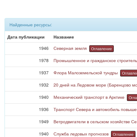
Найденные ресурсы:
Дата публикации
Название
1946
Северная земля
Оглавление
1978
Промышленное и гражданское строитель
1937
Флора Малоземельской тундры
Оглавле
1932
20 дней на Ледовом море (Баренцово м
1940
Механический транспорт в Арктике
Огл
1936
Транспорт Севера и автомобиль повыш
1949
Ветродвигатели в сельском хозяйстве С
1940
Служба ледовых прогнозов
Оглавление