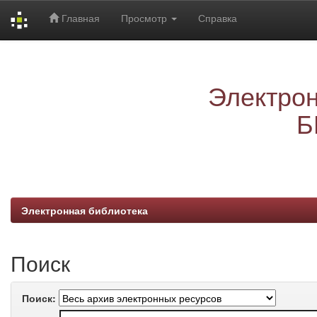
Главная
Просмотр
Справка
Skip
navigation
Электрон
Б
Электронная библиотека
Поиск
Поиск: