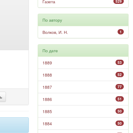
Газета
529
По автору
Волков, И. Н.
1
По дате
1889
53
1888
52
1887
77
1886
51
1885
50
1884
50