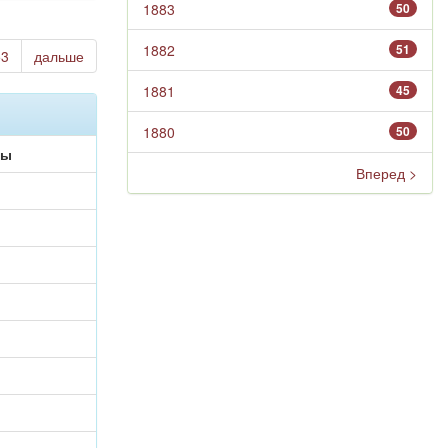
1883
50
1882
51
53
дальше
1881
45
1880
50
ры
Вперед >