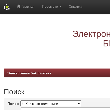
Главная
Просмотр
Справка
Skip
navigation
Электрон
Б
Электронная библиотека
Поиск
Поиск: