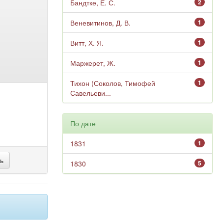
Бандтке, Е. С.
2
Веневитинов, Д. В.
1
Витт, Х. Я.
1
Маржерет, Ж.
1
Тихон (Соколов, Тимофей
1
Савельеви...
По дате
1831
1
1830
5