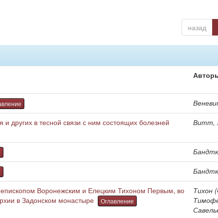
назад
Автор
Веневит
авление
 и других в тесной связи с ним состоящих болезней
Витт, Х
Бандтке
е
Бандтке
е
епископом Воронежским и Елецким Тихоном Первым, во
Тихон (
архии в Задонском монастыре
Тимоф
Оглавление
Савель