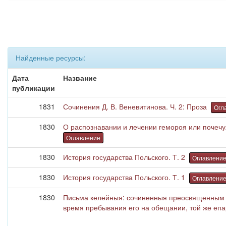
Найденные ресурсы:
Дата
Название
публикации
1831
Сочинения Д. В. Веневитинова. Ч. 2: Проза
Огл
1830
О распознавании и лечении гемороя или почечуя
Оглавление
1830
История государства Польского. Т. 2
Оглавлени
1830
История государства Польского. Т. 1
Оглавлени
1830
Письма келейныя: сочиненныя преосвященным 
время пребывания его на обещании, той же еп