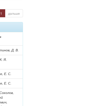
1
дальше
ы
инов, Д. В.
. Я.
, Е. С.
, Е. С.
Соколов,
ей
евич,