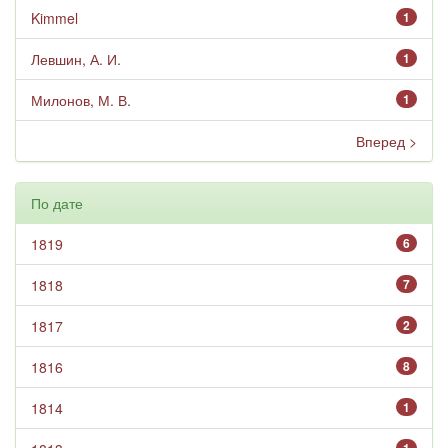
Kimmel
1
Левшин, А. И.
1
Милонов, М. В.
1
Вперед >
По дате
1819
6
1818
7
1817
2
1816
8
1814
1