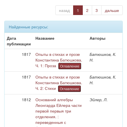
назад
1
2
3
дальше
Найденные ресурсы:
Дата
Название
Авторы
публикации
1817
Опыты в стихах и прозе
Батюшков, К.
Константина Батюшкова.
Н.
Ч. 1: Проза
Оглавление
1817
Опыты в стихах и прозе
Батюшков, К.
Константина Батюшкова.
Н.
Ч. 2: Стихи
Оглавление
1812
Оснований алгебры
Эйлер, Л.
Леонгарда Ейлера части
первой первыя три
отделения. :
переведенныя с