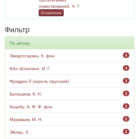
повествований. Ч. 1
Оглавление
Фильтр
По автору
Эккартсгаузен, К. фон
4
Юнг-Штиллинг, И. Г.
4
Фридрих II (король прусский)
3
Батюшков, К. Н.
2
Коцебу, А. Ф. Ф. фон
2
Муравьев, М. Н.
2
Эйлер, Л.
2