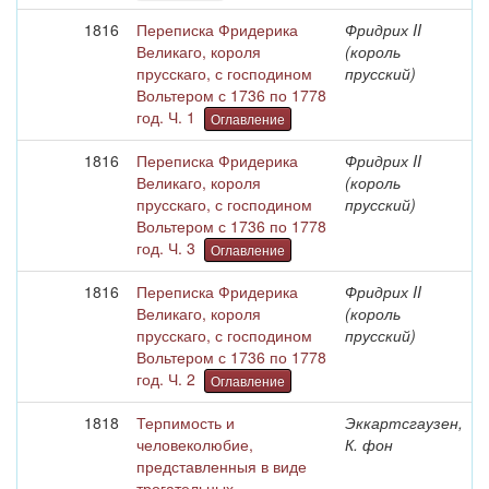
1816
Переписка Фридерика
Фридрих II
Великаго, короля
(король
прусскаго, с господином
прусский)
Вольтером с 1736 по 1778
год. Ч. 1
Оглавление
1816
Переписка Фридерика
Фридрих II
Великаго, короля
(король
прусскаго, с господином
прусский)
Вольтером с 1736 по 1778
год. Ч. 3
Оглавление
1816
Переписка Фридерика
Фридрих II
Великаго, короля
(король
прусскаго, с господином
прусский)
Вольтером с 1736 по 1778
год. Ч. 2
Оглавление
1818
Терпимость и
Эккартсгаузен,
человеколюбие,
К. фон
представленныя в виде
трогательных