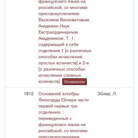
французскаго языка на
российской, со многими
присовокуплениями
Василием Висковатовым,
Академии Наук
Екстраординарным
Академиком. Т. 1:
содержащий в себе
отделение 1 [о различных
способах исчисления
простых количеств] и 2-е
[о различных способах
исчисления сложных
количеств]
Оглавление
1812
Оснований алгебры
Эйлер, Л.
Леонгарда Ейлера части
первой первыя три
отделения. :
переведенныя с
французскаго языка на
российской, со многими
присовокуплениями