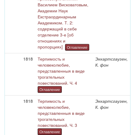
Василием Висковатовым,
Академии Наук
Екстраординарным
Академиком. Т. 2:
содержащий в себе
отделение 3-е [об
отношениях и
пропорциях]
Оглавление
1818
Терпимость и
Эккартсгаузен,
человеколюбие,
К. фон
представленныя в виде
трогательных
повествований. Ч. 4
Оглавление
1818
Терпимость и
Эккартсгаузен,
человеколюбие,
К. фон
представленныя в виде
трогательных
повествований. Ч. 3
Оглавление