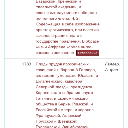
Баварской, Крейнской и
Упсальской академии, и
словесных наук многих обществ
почтеннаго члена. Ч. 2:
Содержащая в себе изображение
аристократическаго, или властию
законов ограниченнаго в
государстве правления. В образе
жизни Алфреда короля англо-
саксонов описанное
Оглавление
1783
Плоды трудов прозоических
Галлер,
сочинений г: барона А:Галлера,
А. фон
вельможи Гуменскаго-Юкскаго, и
Еклагненскаго, кавалера
Северной звезды, президента
Королевскаго собрания наук в
Геттинге, и Економическаго
общества в Берне. Римской, и
Российской импера: и королев:
Французской, Аглинской,
Прусской и Шведской;
Голландской, Эдимбургской,