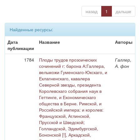
назад
1
дальше
Найденные ресурсы:
Дата
Название
Авторы
публикации
1784
Плоды трудов прозоических
Галлер,
сочинений г: барона А:Галлера,
А. фон
вельможи Гуменскаго-Юкскаго, и
Еклагненскаго, кавалера
Северной звезды, президента
Королевскаго собрания наук в
Геттинге, и Економическаго
общества в Берне. Римской, и
Российской импера: и королев:
Французской, Аглинской,
Прусской и Шведской;
Голландской, Эдимбургской,
Бононской [!], Аркадской,