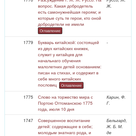
вопрос. Какая добродетель
Ж.
есть самонужнейшая героям; и
которые суть те герои, кто оной
добродетели не имели
Оглавление
1779
Букварь китайской: состоящей
-
из двух китайских книжек,
служит у китайцев для
начальнаго обучения
малолетних детей основанием:
писан на стихах, и содержит в
себе много китайских
пословиц
Оглавление
1775
Слово на торжество мира с
Карин, Ф.
Портою Оттоманскою 1775
Г.
года, июля 10 дня
1747
Совершенное воспитание
Бельгард,
детей: содержащее в себе;
Ж. Б. М.
молодым знатнаго рода, и
де