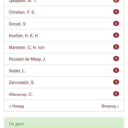
Цицерон, М. Т.
2
Christian, F. S.
1
Donati, V.
1
Koehler, H. K. H.
1
Manstein, C. H. von
1
Rousset de Missy, J.
1
Sesler, L.
1
Zannowich, S.
1
Абильгор, С.
1
< Назад
Вперед >
По дате