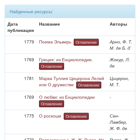
Найденные ресурсы:
Дата
Название
Авторы
публикации
1779
Поема Эльвирь
Арно, Ф. Т.
Оглавление
М. де Б. д'
1769
Греция: из Енциклопедии.
Жокур, Л.
де
Оглавление
1781
Марка Туллия Цицерона Лелий
Цицерон,
или О дружестве
М. Т.
Оглавление
1769
О любви: из Енциклопедии
-
Оглавление
1775
О роскоши
Сен-
Оглавление
Ламбер,
Ж. Ф. де
1770
Разсуждение г. Ж. Ж. Руссо. На
Руссо, Ж.