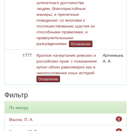
шляхетнаго достоинства
людям, благопристойные
маниры; и приличныя
поведении: со многими к
поспешествованию щастия их
способными правилами, и
нравоучительными
разсуждениями
Оглавление
1777
Краткое начертание римских и
Артемьев,
российских прав: с показанием
А. А.
купно обоих равномерно как и
чиноположения оных историй
Оглавление
Фильтр
По автору
Малле, П. А.
2