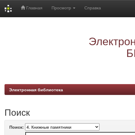
Главная
Просмотр
Справка
Skip
navigation
Электрон
Б
Электронная библиотека
Поиск
Поиск: