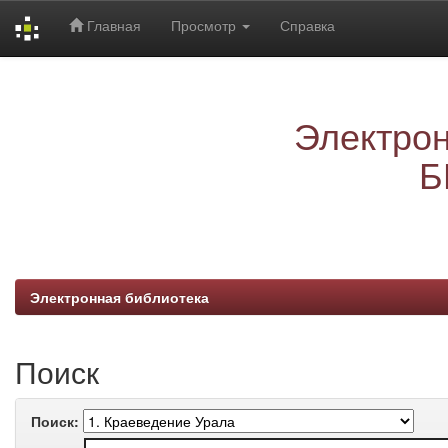
Главная
Просмотр
Справка
Skip
navigation
Электрон
Б
Электронная библиотека
Поиск
Поиск: