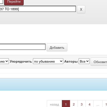
Упорядочить
Авторы
назад
1
2
3
4
...