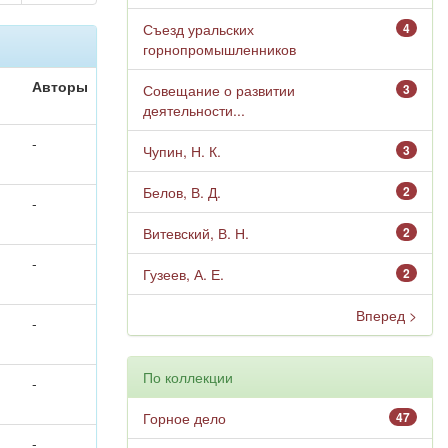
Съезд уральских
4
горнопромышленников
Авторы
Совещание о развитии
3
деятельности...
-
Чупин, Н. К.
3
Белов, В. Д.
2
-
Витевский, В. Н.
2
-
Гузеев, А. Е.
2
Вперед >
-
По коллекции
-
Горное дело
47
-