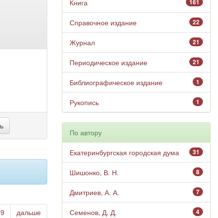
Книга
161
Справочное издание
22
Журнал
21
Периодическое издание
21
Библиографическое издание
1
Рукопись
1
По автору
Екатеринбургская городская дума
31
Шишонко, В. Н.
8
Дмитриев, А. А.
7
19
дальше
Семенов, Д. Д.
4