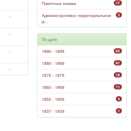
Памятные книжки
17
Административно-территориальное
3
-
д...
-
По дате
-
1890 - 1899
65
1880 - 1889
81
-
1870 - 1879
18
1860 - 1869
11
1850 - 1859
4
1837 - 1839
1