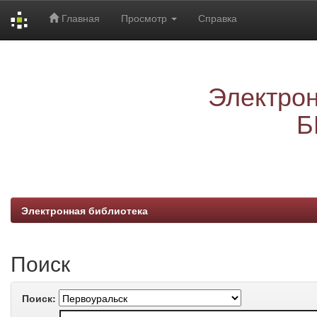
Главная
Просмотр
Справка
Skip
navigation
Электрон
Б
Электронная библиотека
Поиск
Поиск: