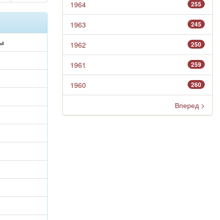
1964
255
1963
245
ы
1962
250
1961
259
1960
260
Вперед >