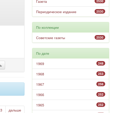
Газета
2530
Периодическое издание
2530
По коллекции
Советские газеты
2530
По дате
1969
248
1968
253
1967
256
1966
252
1965
252
53
дальше