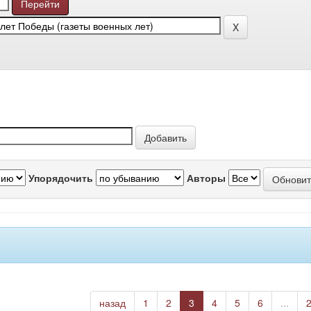
Упорядочить
Авторы
назад
1
2
3
4
5
6
...