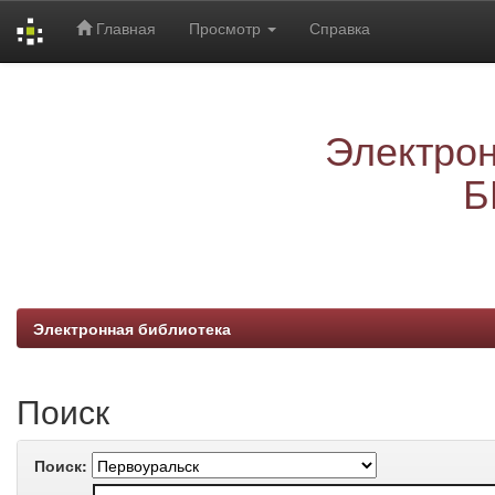
Главная
Просмотр
Справка
Skip
navigation
Электрон
Б
Электронная библиотека
Поиск
Поиск: