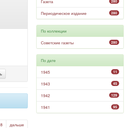
Газета
280
Периодическое издание
280
По коллекции
Советские газеты
280
По дате
1945
11
1943
45
1942
129
1941
95
28
дальше