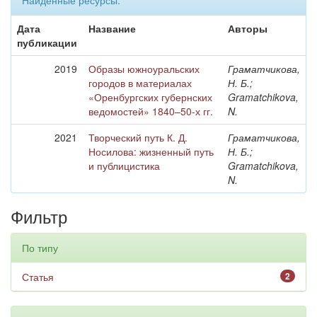
Найденные ресурсы:
Дата
Название
Авторы
публикации
2019
Образы южноуральских
Граматчикова,
городов в материалах
Н. Б.;
«Оренбургских губернских
Gramatchikova,
ведомостей» 1840–50-х гг.
N.
2021
Творческий путь К. Д.
Граматчикова,
Носилова: жизненный путь
Н. Б.;
и публицистика
Gramatchikova,
N.
Фильтр
По типу
Статья
2