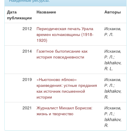
Найденные ресурсы:
Дата
Название
Авторы
публикации
2012
Периодическая печать Урала
Исхаков,
времен колчаковщины (1918-
Р. Л.
1920)
2014
Газетное бытописание как
Исхаков,
история повседневности
Р. Л.;
Iskhakov,
R. L.
2019
«Ньютоново яблоко»
Исхаков,
краеведения: устные предания
Р. Л.;
как источник письменной
Iskhakov,
истории
R.
2021
Журналист Михаил Борисов:
Исхаков,
жизнь и творчество
Р. Л.;
Iskhakov,
R.