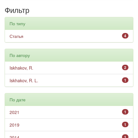
Фильтр
По типу
Статья
4
По автору
Iskhakov, R.
2
Iskhakov, R. L.
1
По дате
2021
1
2019
1
2014
1