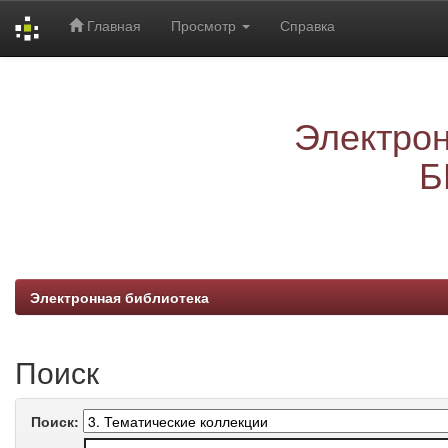
Главная
Просмотр
Справка
Skip
navigation
Электрон
Б
Электронная библиотека
Поиск
Поиск: