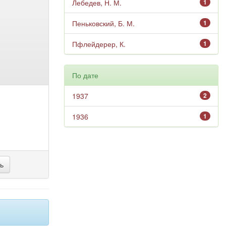
Лебедев, Н. М.
1
Пеньковский, Б. М.
1
Пфлейдерер, К.
1
По дате
1937
2
1936
1