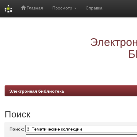
Главная
Просмотр
Справка
Skip
navigation
Электрон
Б
Электронная библиотека
Поиск
Поиск: