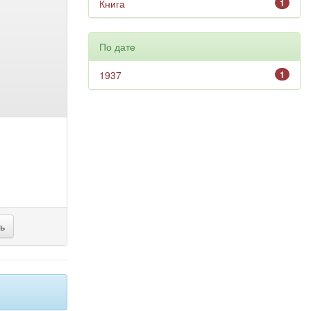
Книга
1
По дате
1937
1