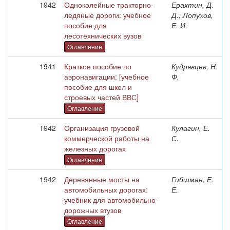
1942
Одноколейные тракторно-
Ерахтин, Д.
ледяные дороги: учебное
Д.; Лопухов,
пособие для
Е. И.
лесотехнических вузов
Оглавление
1941
Краткое пособие по
Кудрявцев, Н.
аэронавигации: [учебное
Ф.
пособие для школ и
строевых частей ВВС]
Оглавление
1942
Организация грузовой
Кулагин, Е.
коммерческой работы на
С.
железных дорогах
Оглавление
1942
Деревянные мосты на
Гибшман, Е.
автомобильных дорогах:
Е.
учебник для автомобильно-
дорожных втузов
Оглавление