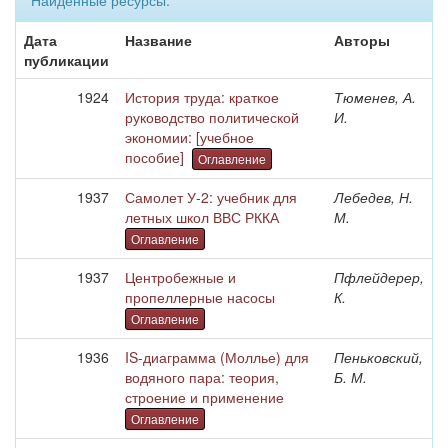
Найденные ресурсы:
Дата
Название
Авторы
публикации
1924
История труда: краткое
Тюменев, А.
руководство политической
И.
экономии: [учебное
пособие]
Оглавление
1937
Самолет У-2: учебник для
Лебедев, Н.
летных школ ВВС РККА
М.
Оглавление
1937
Центробежные и
Пфлейдерер,
пропеллерные насосы
К.
Оглавление
1936
IS-диаграмма (Моллье) для
Пеньковский,
водяного пара: теория,
Б. М.
строение и применение
Оглавление