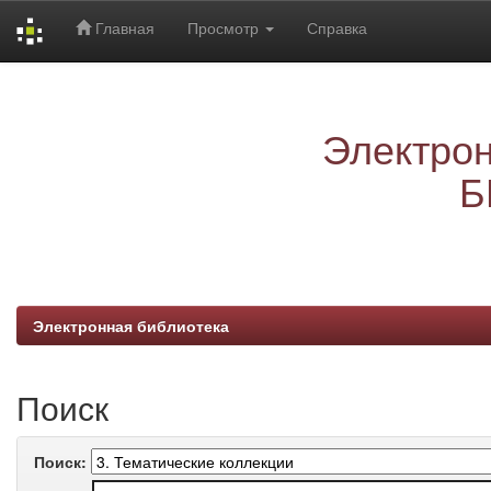
Главная
Просмотр
Справка
Skip
navigation
Электрон
Б
Электронная библиотека
Поиск
Поиск: