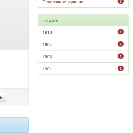
Справочное издание
6
По дате
1910
1
1904
2
1903
1
1901
2