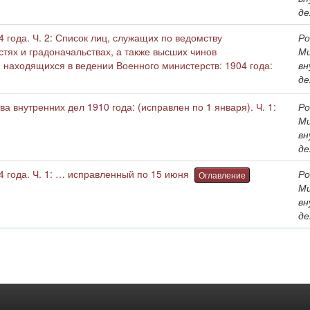
де
 года. Ч. 2: Список лиц, служащих по ведомству
Ро
стях и градоначальствах, а также высших чинов
М
 находящихся в ведении Военного министерств: 1904 года:
вн
де
 внутренних дел 1910 года: (исправлен по 1 января). Ч. 1:
Ро
М
вн
де
4 года. Ч. 1: … исправленный по 15 июня
Ро
Оглавление
М
вн
де