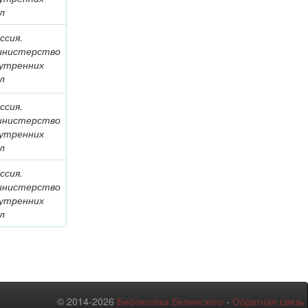
л
ссия.
инистерство
утренних
л
ссия.
инистерство
утренних
л
ссия.
инистерство
утренних
л
© 2014-2026
Библиотека Белинского
-
Обратная связь