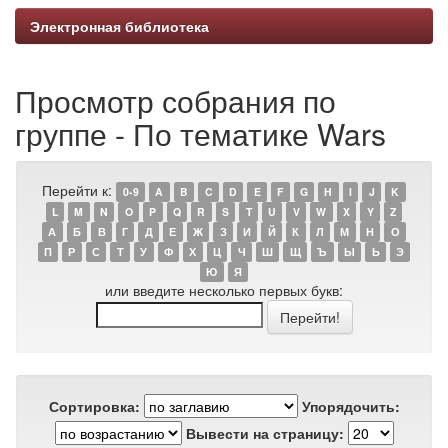
Электронная библиотека
Просмотр собрания по
группе - По тематике Wars
Перейти к:
0-9
A
B
C
D
E
F
G
H
I
J
K
L
M
N
O
P
Q
R
S
T
U
V
W
X
Y
Z
А
Б
В
Г
Д
Е
Ж
З
И
Й
К
Л
М
Н
О
П
Р
С
Т
У
Ф
Х
Ц
Ч
Ш
Щ
Ъ
Ы
Ь
Э
Ю
Я
или введите несколько первых букв:
Сортировка:
Упорядочить:
Вывести на страницу: