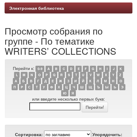
Электронная библиотека
Просмотр собрания по
группе - По тематике
WRITERS’ COLLECTIONS
Перейти к:
0-9
A
B
C
D
E
F
G
H
I
J
K
L
M
N
O
P
Q
R
S
T
U
V
W
X
Y
Z
А
Б
В
Г
Д
Е
Ж
З
И
Й
К
Л
М
Н
О
П
Р
С
Т
У
Ф
Х
Ц
Ч
Ш
Щ
Ъ
Ы
Ь
Э
Ю
Я
или введите несколько первых букв:
Сортировка:
Упорядочить: