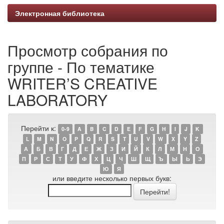
Электронная библиотека
Просмотр собрания по
группе - По тематике
WRITER’S CREATIVE
LABORATORY
Перейти к:
0-9
A
B
C
D
E
F
G
H
I
J
K
L
M
N
O
P
Q
R
S
T
U
V
W
X
Y
Z
А
Б
В
Г
Д
Е
Ж
З
И
Й
К
Л
М
Н
О
П
Р
С
Т
У
Ф
Х
Ц
Ч
Ш
Щ
Ъ
Ы
Ь
Э
Ю
Я
или введите несколько первых букв: