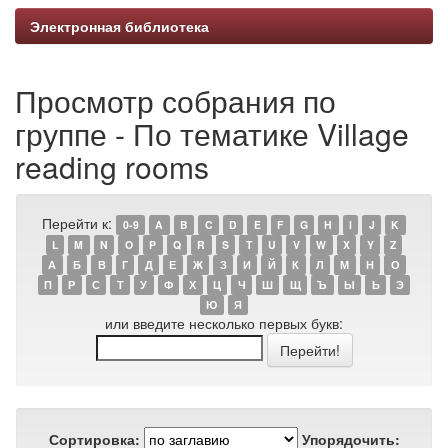
Электронная библиотека
Просмотр собрания по
группе - По тематике Village
reading rooms
Перейти к:
0-9
A
B
C
D
E
F
G
H
I
J
K
L
M
N
O
P
Q
R
S
T
U
V
W
X
Y
Z
А
Б
В
Г
Д
Е
Ж
З
И
Й
К
Л
М
Н
О
П
Р
С
Т
У
Ф
Х
Ц
Ч
Ш
Щ
Ъ
Ы
Ь
Э
Ю
Я
или введите несколько первых букв:
Сортировка:
Упорядочить: