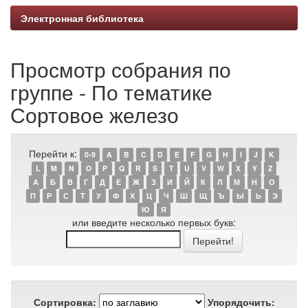
Электронная библиотека
Просмотр собрания по
группе - По тематике
Сортовое железо
Перейти к:
0-9
A
B
C
D
E
F
G
H
I
J
K
L
M
N
O
P
Q
R
S
T
U
V
W
X
Y
Z
А
Б
В
Г
Д
Е
Ж
З
И
Й
К
Л
М
Н
О
П
Р
С
Т
У
Ф
Х
Ц
Ч
Ш
Щ
Ъ
Ы
Ь
Э
Ю
Я
или введите несколько первых букв:
Сортировка:
Упорядочить: