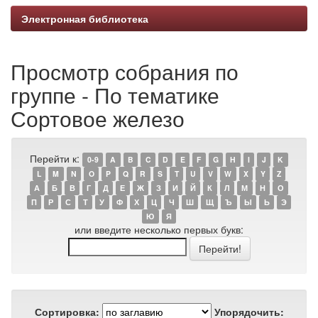
Электронная библиотека
Просмотр собрания по
группе - По тематике
Сортовое железо
Перейти к:
0-9
A
B
C
D
E
F
G
H
I
J
K
L
M
N
O
P
Q
R
S
T
U
V
W
X
Y
Z
А
Б
В
Г
Д
Е
Ж
З
И
Й
К
Л
М
Н
О
П
Р
С
Т
У
Ф
Х
Ц
Ч
Ш
Щ
Ъ
Ы
Ь
Э
Ю
Я
или введите несколько первых букв:
Сортировка:
Упорядочить: