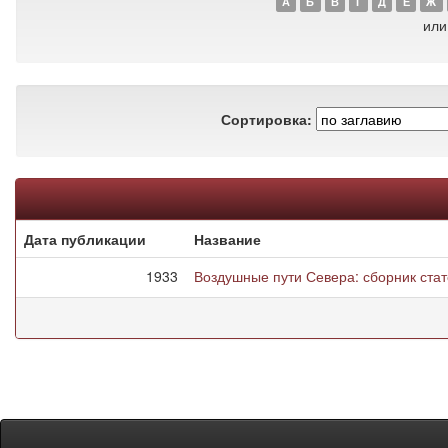
А
Б
В
Г
Д
Е
Ж
или
Сортировка:
Дата публикации
Название
1933
Воздушные пути Севера: сборник ста