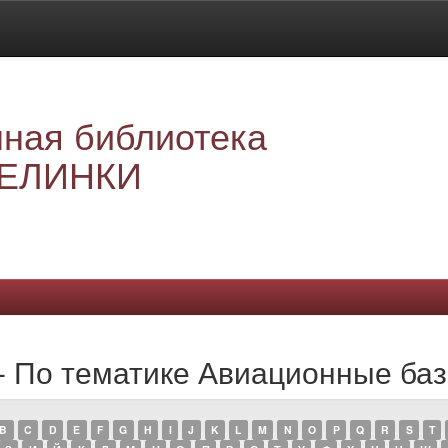
ная библиотека
ЕЛИНКИ
 - По тематике Авиационные ба
B
C
D
E
F
G
H
I
J
K
L
M
N
O
P
Q
R
S
T