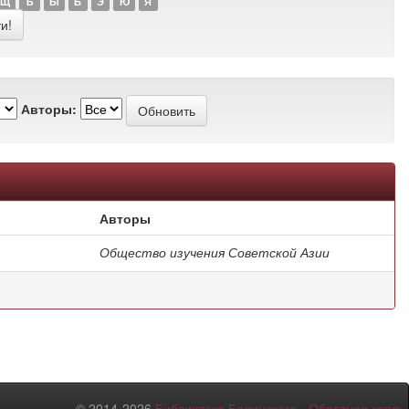
Щ
Ъ
Ы
Ь
Э
Ю
Я
Авторы:
Авторы
Общество изучения Советской Азии
© 2014-2026
Библиотека Белинского
-
Обратная связь