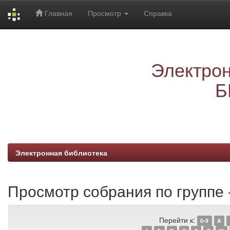
Главная
Просмотр
Справка
Skip
navigation
Электрон
Б
Электронная библиотека
Просмотр собрания по группе
Перейти к:
0-9
A