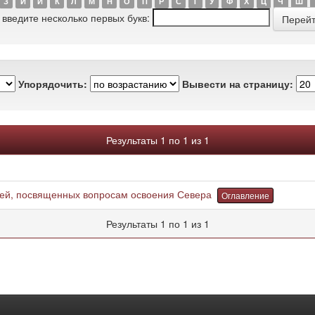
З
И
Й
К
Л
М
Н
О
П
Р
С
Т
У
Ф
Х
Ц
Ч
Ш
 введите несколько первых букв:
Упорядочить:
Вывести на страницу:
Результаты 1 по 1 из 1
тей, посвященных вопросам освоения Севера
Оглавление
Результаты 1 по 1 из 1