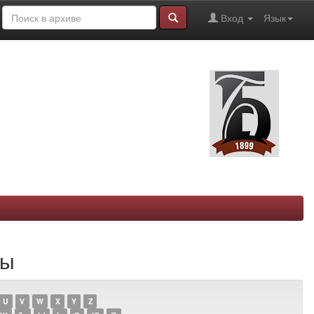
Вход
Язык
зы
U
V
W
X
Y
Z