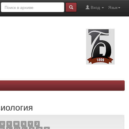
Вход
Язык
зиология
U
V
W
X
Y
Z