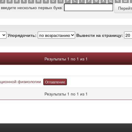
З
И
Й
К
Л
М
Н
О
П
Р
С
Т
У
Ф
Х
Ц
Ч
Ш
 введите несколько первых букв:
Упорядочить:
Вывести на страницу:
Результаты 1 по 1 из 1
ционной физиологии
Оглавление
Результаты 1 по 1 из 1