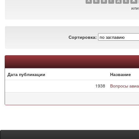
А
Б
В
Г
Д
Е
Ж
или
Сортировка:
Дата публикации
Название
1938
Вопросы авиа