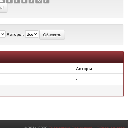
Щ
Ъ
Ы
Ь
Э
Ю
Я
Авторы:
Авторы
-
© 2014-2026
Библиотека Белинского
-
Обратная связь