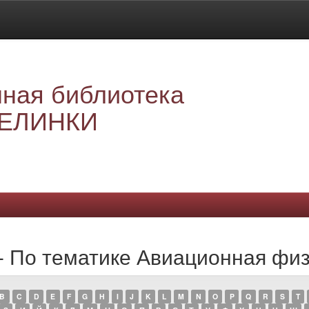
ная библиотека
ЕЛИНКИ
 - По тематике Авиационная фи
B
C
D
E
F
G
H
I
J
K
L
M
N
O
P
Q
R
S
T