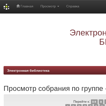
Главная
Просмотр
Справка
Skip
navigation
Электрон
Б
Электронная библиотека
Просмотр собрания по группе
Перейти к:
0-9
A