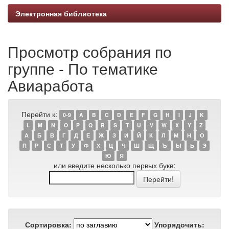
Электронная библиотека
Просмотр собрания по
группе - По тематике
Авиаработа
Перейти к:
0-9
A
B
C
D
E
F
G
H
I
J
K
L
M
N
O
P
Q
R
S
T
U
V
W
X
Y
Z
А
Б
В
Г
Д
Е
Ж
З
И
Й
К
Л
М
Н
О
П
Р
С
Т
У
Ф
Х
Ц
Ч
Ш
Щ
Ъ
Ы
Ь
Э
Ю
Я
или введите несколько первых букв:
Сортировка:
Упорядочить: