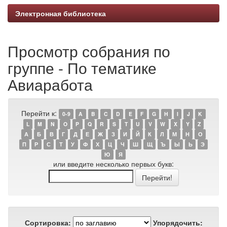
Электронная библиотека
Просмотр собрания по
группе - По тематике
Авиаработа
Перейти к:
0-9
A
B
C
D
E
F
G
H
I
J
K
L
M
N
O
P
Q
R
S
T
U
V
W
X
Y
Z
А
Б
В
Г
Д
Е
Ж
З
И
Й
К
Л
М
Н
О
П
Р
С
Т
У
Ф
Х
Ц
Ч
Ш
Щ
Ъ
Ы
Ь
Э
Ю
Я
или введите несколько первых букв:
Сортировка:
Упорядочить: