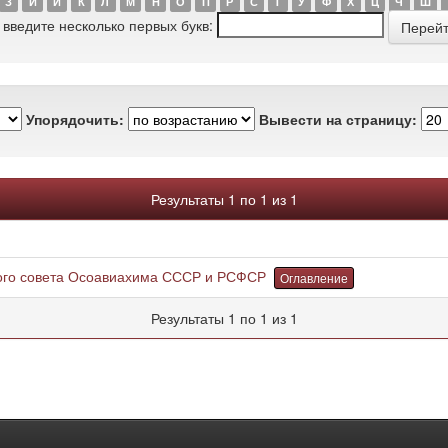
З
И
Й
К
Л
М
Н
О
П
Р
С
Т
У
Ф
Х
Ц
Ч
Ш
 введите несколько первых букв:
Упорядочить:
Вывести на страницу:
Результаты 1 по 1 из 1
ого совета Осоавиахима СССР и РСФСР
Оглавление
Результаты 1 по 1 из 1