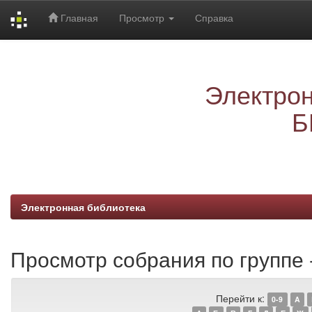
Главная
Просмотр
Справка
Skip
navigation
Электрон
Б
Электронная библиотека
Просмотр собрания по группе 
Перейти к:
0-9
A