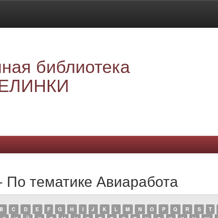
ная библиотека
ЕЛИНКИ
- По тематике Авиаработа
B
C
D
E
F
G
H
I
J
K
L
M
N
O
P
Q
R
S
T