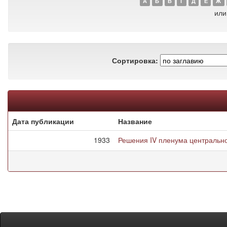
А
Б
В
Г
Д
Е
Ж
или
Сортировка:
Дата публикации
Название
1933
Решения IV пленума центральн