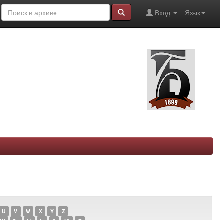
Вход
Язык
U
V
W
X
Y
Z