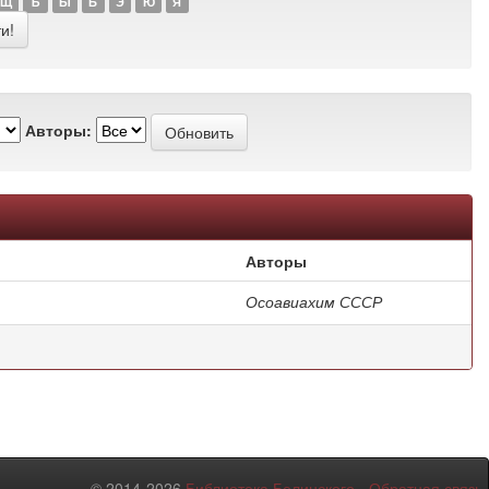
Щ
Ъ
Ы
Ь
Э
Ю
Я
Авторы:
Авторы
Осоавиахим СССР
© 2014-2026
Библиотека Белинского
-
Обратная связь