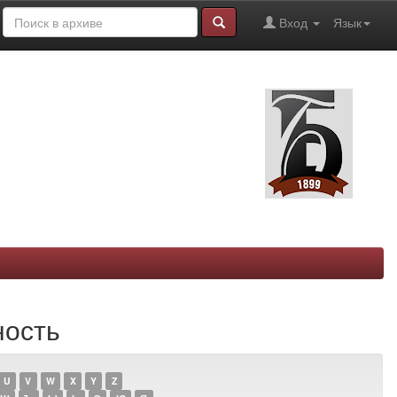
Вход
Язык
ность
U
V
W
X
Y
Z