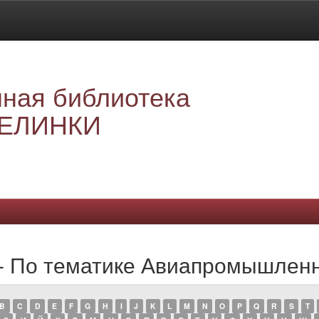
ная библиотека
ЕЛИНКИ
 - По тематике Авиапромышлен
B
C
D
E
F
G
H
I
J
K
L
M
N
O
P
Q
R
S
T