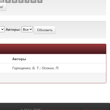
Щ
Ъ
Ы
Ь
Э
Ю
Я
Авторы:
Авторы
Горощенко, Б. Т.; Осокин, П.
© 2014-2026
Библиотека Белинского
-
Обратная связь