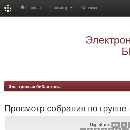
Главная
Просмотр
Справка
Skip
navigation
Электрон
Б
Электронная библиотека
Просмотр собрания по группе
Перейти к:
0-9
A