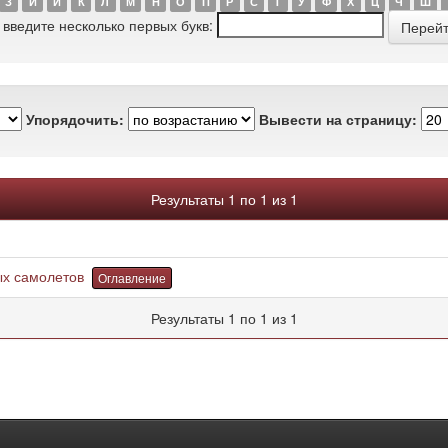
З
И
Й
К
Л
М
Н
О
П
Р
С
Т
У
Ф
Х
Ц
Ч
Ш
 введите несколько первых букв:
Упорядочить:
Вывести на страницу:
Результаты 1 по 1 из 1
ых самолетов
Оглавление
Результаты 1 по 1 из 1