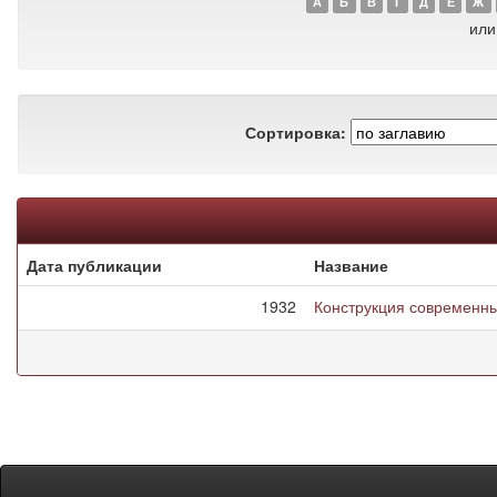
А
Б
В
Г
Д
Е
Ж
или
Сортировка:
Дата публикации
Название
1932
Конструкция современн