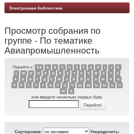
Электронная библиотека
Просмотр собрания по
группе - По тематике
Авиапромышленность
Перейти к:
0-9
A
B
C
D
E
F
G
H
I
J
K
L
M
N
O
P
Q
R
S
T
U
V
W
X
Y
Z
А
Б
В
Г
Д
Е
Ж
З
И
Й
К
Л
М
Н
О
П
Р
С
Т
У
Ф
Х
Ц
Ч
Ш
Щ
Ъ
Ы
Ь
Э
Ю
Я
или введите несколько первых букв:
Сортировка:
Упорядочить: