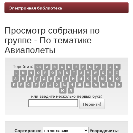
Электронная библиотека
Просмотр собрания по
группе - По тематике
Авиаполеты
Перейти к:
0-9
A
B
C
D
E
F
G
H
I
J
K
L
M
N
O
P
Q
R
S
T
U
V
W
X
Y
Z
А
Б
В
Г
Д
Е
Ж
З
И
Й
К
Л
М
Н
О
П
Р
С
Т
У
Ф
Х
Ц
Ч
Ш
Щ
Ъ
Ы
Ь
Э
Ю
Я
или введите несколько первых букв:
Сортировка:
Упорядочить: