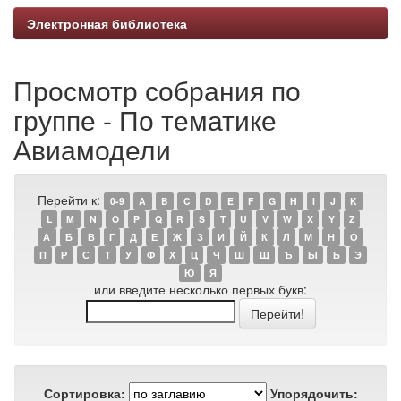
Электронная библиотека
Просмотр собрания по
группе - По тематике
Авиамодели
Перейти к:
0-9
A
B
C
D
E
F
G
H
I
J
K
L
M
N
O
P
Q
R
S
T
U
V
W
X
Y
Z
А
Б
В
Г
Д
Е
Ж
З
И
Й
К
Л
М
Н
О
П
Р
С
Т
У
Ф
Х
Ц
Ч
Ш
Щ
Ъ
Ы
Ь
Э
Ю
Я
или введите несколько первых букв:
Сортировка:
Упорядочить: