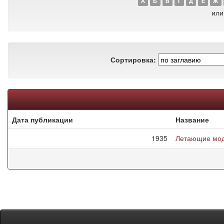
А
Б
В
Г
Д
Е
Ж
или
Сортировка:
Дата публикации
Название
1935
Летающие мод