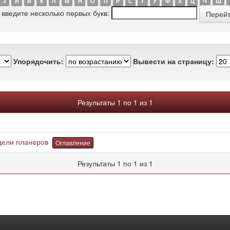
З
И
Й
К
Л
М
Н
О
П
Р
С
Т
У
Ф
Х
Ц
Ч
Ш
 введите несколько первых букв:
Упорядочить:
Вывести на страницу:
Результаты 1 по 1 из 1
ели планеров
Оглавление
Результаты 1 по 1 из 1