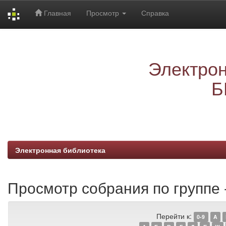
Главная
Просмотр
Справка
Skip
navigation
Электрон
Б
Электронная библиотека
Просмотр собрания по группе
Перейти к:
0-9
A