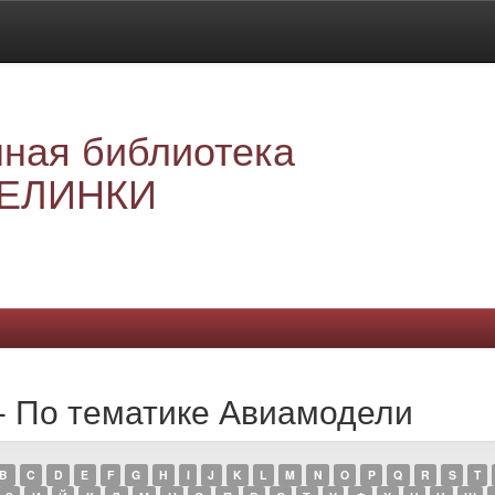
ная библиотека
ЕЛИНКИ
 - По тематике Авиамодели
B
C
D
E
F
G
H
I
J
K
L
M
N
O
P
Q
R
S
T