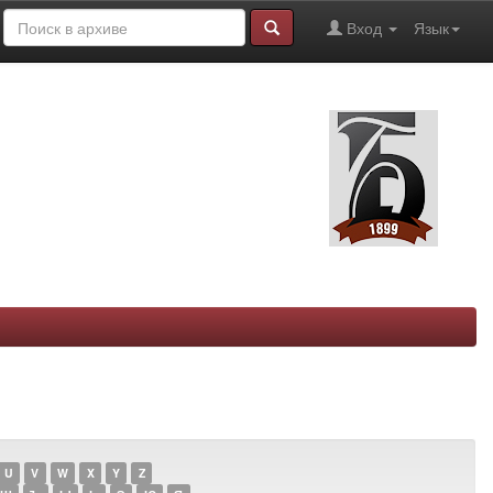
Вход
Язык
U
V
W
X
Y
Z