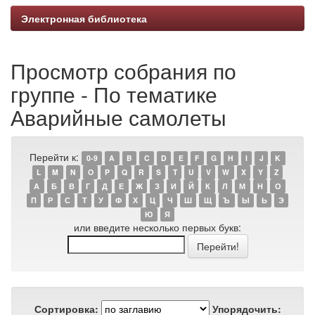
Электронная библиотека
Просмотр собрания по
группе - По тематике
Аварийные самолеты
Перейти к:
0-9
A
B
C
D
E
F
G
H
I
J
K
L
M
N
O
P
Q
R
S
T
U
V
W
X
Y
Z
А
Б
В
Г
Д
Е
Ж
З
И
Й
К
Л
М
Н
О
П
Р
С
Т
У
Ф
Х
Ц
Ч
Ш
Щ
Ъ
Ы
Ь
Э
Ю
Я
или введите несколько первых букв:
Сортировка:
Упорядочить: